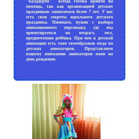
"Балдаурен" всегда готова прийти на
помощь, так как организацией детских
праздников занимаемся более 7 лет. У нас
есть свои секреты идеального детского
праздника. Начинать нужно с выбора
анимационного персонажа, где мы
ориентируемся на возраст, пол,
предпочтения ребёнка. При чем в детской
анимации есть тоже своеобразная мода на
детских аниматоров. Представляем
вашему вниманию аниматоров пони на
день рождения.