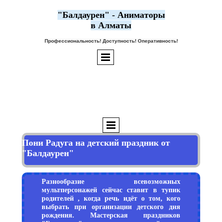
"Балдаурен" - Аниматоры
в Алматы
Профессиональность! Доступность! Оперативность!
Пони Радуга
на детский праздник от
"Балдаурен"
Разнообразие всевозможных
мультперсонажей сейчас ставит в тупик
родителей , когда речь идёт о том, кого
выбрать при организации детского дня
рождения. Мастерская праздников