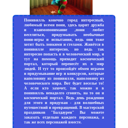
Понивилль конечно город интересный,
любимый всеми пони, здесь царит дружба
и взаимопонимание ,пони любят
веселиться, придумывать необычные
пони-игры и испытания, ведь они тоже
хотят быть ловкими и стелами. Живётся в
понивилле интересно, но ведь так
интересно попасть и в человеческий мир, и
тут на помощь приходит космический
портал, который перенесёт их в мир
людей. И тут то произойдёт обмен играми
и придумывание игр и конкурсов, которые
наполовину из понивилля, наполовину из
человеческого мира. Вот будет веселье то!
А если кто захочет, так можно и в
понивилль ненадолго сгонять, на то он и
космический портал. Ведь день рождения
для этого и придуман - для волшебных
путешествий и превращений. В мастерской
праздников "Балдаурен" Вы можете
заказать отдельно каждого персонажа, а
так же всех персонажей вместе.