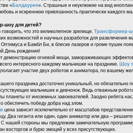
тве «
Балдаурен
». Страшные и неуклюжие на вид иноплан
любовь и искреннюю привязанность практически каждого ма
р-шоу для детей?
и говорить, что это великолепное зрелище.
Трансформер-ш
их возможностей и научных разработок для развлечения ма
Оптимуса и Бамбл Би, в блеске лазеров и громе пушек по
ий День рождения!
т демонстрацию огневой мощи, замораживающих эффектов
 всего интересного каждому мальчишке на празднике.
Шоу 
полагает участие двух роботов и аниматора, по вашему ж
.
ашего праздника достаточно уникальный, но обязательно п
исутствующих мальчишек и девчонок. Ведь отважным робот
ты планеты от иноземных завоевателей. Заодно ребята на
о обеспечить победу добра над злом.
ов
цена зависит исключительно от масштабов представлени
цу. Два гиганта или один, один аниматор или два – решаете
. С нашей стороны мы предложим замечательную программу
ан восторгов и бурю эмоций у всех присутствующих.