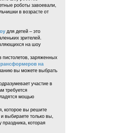
етные роботы завоевали,
льчишки в возрасте от
оу
для детей – это
леньких зрителей.
являющихся на шоу
 пистолетов, заряженных
трансформеров на
еланию вы можете выбрать
одразумевает участие в
ам требуется
сладятся мощью
я, которое вы решите
 и выбираете только вы,
 праздника, которая