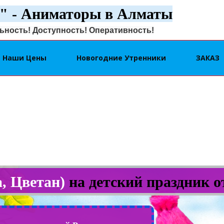
" - Аниматоры в Алматы
ность! Доступность! Оперативность!
Наши Цены
Новогодние Утренники
ЗАКАЗ
а, Цветан)
на детский праздник 