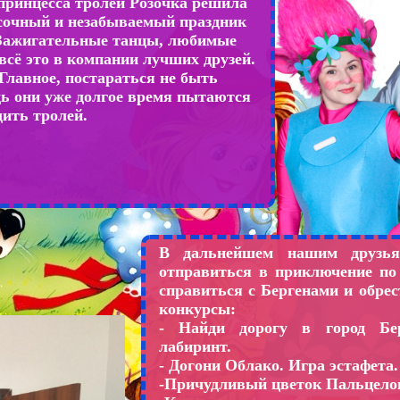
принцесса тролей Розочка решила
сочный и незабываемый праздник
 Зажигательные танцы, любимые
всё это в компании лучших друзей.
Главное, постараться не быть
ь они уже долгое время пытаются
ить тролей.
В дальнейшем нашим друзьям
отправиться в приключение по
справиться с Бергенами и обрес
конкурсы:
- Найди дорогу в город Бер
лабиринт.
- Догони Облако. Игра эстафета
-Причудливый цветок Пальцело