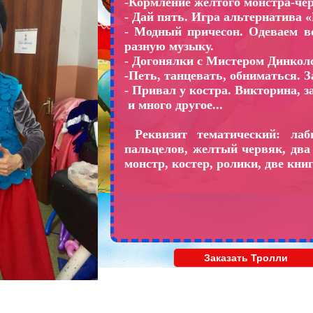
-Кормление желтого монстра-че
- Дай пять. Игра альтернатива
- Модный причесон. Одеваем в
разную музыку.
- Догонялки с Мистером Динкол
-Петь, танцевать, обниматься.
- Привал у костра. Викторина, за
и много другое...
Реквизит тематический: лаби
пальцелов, желтый червяк, два
монстр, костер, ролики, две кни
Заказать Тролли