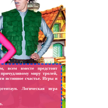
, всем вместе предстоит
 причудливому миру тролей,
ти истинное счастье. Игры и
гентаун. Логическая игра
.
в.