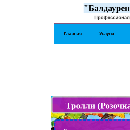
"Балдаурен
Профессиональ
Главная
Услуги
Тролли (Розочк