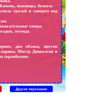
рвяка.
 «Камень, ножницы, бумага»
олосы тролей и танцуем под
сом.
 Зажигательные танцы.
гадки, легенда.
ринт, два облака, цветок
 парика, Мистр Динколсон и
ги скрапбукинг.
Другие персонажи