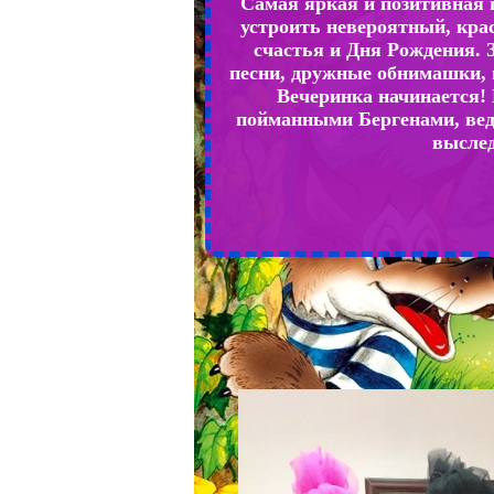
Самая яркая и позитивная 
устроить невероятный, кра
счастья и Дня Рождения.
песни, дружные обнимашки, 
Вечеринка начинается! 
пойманными Бергенами, вед
выслед